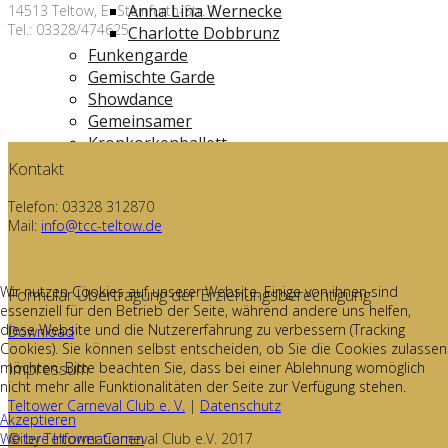
Anna Lina Wernecke
14513 Teltow, E.-Steinfurth-Str. 1
Tel.: 03328/474625
Charlotte Dobbrunz
Funkengarde
Gemischte Garde
Showdance
Gemeinsamer
Kronkorkenballett
Impressum
Kontakt
Datenschutz
Telefon: 03328 312870
Unsere App
Mail:
info@tcc-teltow.de
TCC unterwegs
Bucht uns
Partner
Wir nutzen Cookies auf unserer Website. Einige von ihnen sind
Formular Übertragung der Erziehungsberechtigung
essenziell für den Betrieb der Seite, während andere uns helfen,
diese Website und die Nutzererfahrung zu verbessern (Tracking
Download
Cookies). Sie können selbst entscheiden, ob Sie die Cookies zulassen
Impressum
möchten. Bitte beachten Sie, dass bei einer Ablehnung womöglich
nicht mehr alle Funktionalitäten der Seite zur Verfügung stehen.
Teltower Carneval Club e. V.
|
Datenschutz
Akzeptieren
Weitere Informationen
© by Teltower Carneval Club e.V. 2017