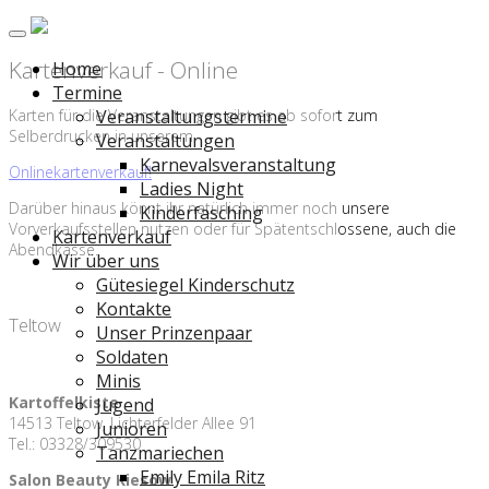
Kartenverkauf - Online
Home
Termine
Karten für die Veranstaltungen gibt es ab sofort zum
Veranstaltungstermine
Selberdrucken in unserem
Veranstaltungen
Karnevalsveranstaltung
Onlinekartenverkauf!
Ladies Night
Darüber hinaus könnt ihr natürlich immer noch unsere
Kinderfasching
Vorverkaufsstellen nutzen oder für Spätentschlossene, auch die
Kartenverkauf
Abendkasse.
Wir über uns
Gütesiegel Kinderschutz
Kontakte
Teltow
Unser Prinzenpaar
Soldaten
Minis
Kartoffelkiste
Jugend
14513 Teltow, Lichterfelder Allee 91
Junioren
Tel.: 03328/309530
Tanzmariechen
Emily Emila Ritz
Salon Beauty Kiesow