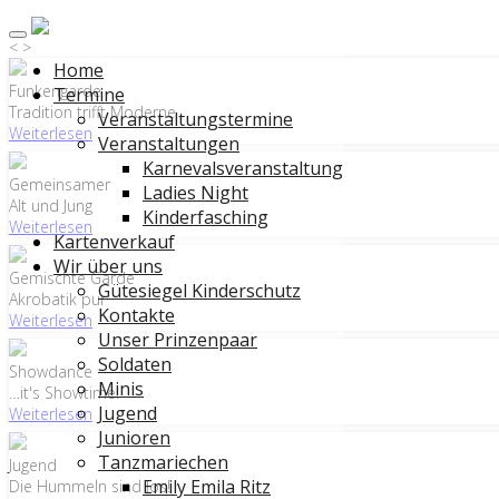
<
>
Home
Funkengarde
Termine
Tradition trifft Moderne
Veranstaltungstermine
Weiterlesen
Veranstaltungen
Karnevalsveranstaltung
Gemeinsamer
Ladies Night
Alt und Jung
Kinderfasching
Weiterlesen
Kartenverkauf
Wir über uns
Gemischte Garde
Gütesiegel Kinderschutz
Akrobatik pur
Kontakte
Weiterlesen
Unser Prinzenpaar
Soldaten
Showdance
Minis
…it's Showtime!
Jugend
Weiterlesen
Junioren
Tanzmariechen
Jugend
Emily Emila Ritz
Die Hummeln sind los!