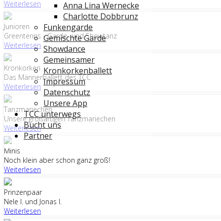
Weiterlesen
Anna Lina Wernecke
Charlotte Dobbrunz
Junioren
Funkengarde
Greentenns - Garde- und Showtanz
Gemischte Garde
Weiterlesen
Showdance
Gemeinsamer
Kronkorken
Kronkorkenballett
Das Männerballett des TCC
Impressum
Weiterlesen
Datenschutz
Unsere App
Tanzmariechen
TCC unterwegs
Unsere großartigen Tanzmariechen
Bucht uns
Weiterlesen
Partner
Minis
Noch klein aber schon ganz groß!
Weiterlesen
Prinzenpaar
Nele I. und Jonas I.
Weiterlesen