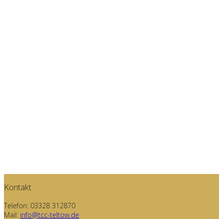
Kontakt
Telefon: 03328 312870
Mail:
info@tcc-teltow.de