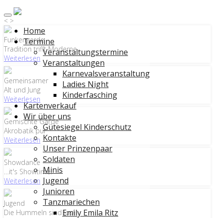
<
>
Home
Funkengarde
Termine
Tradition trifft Moderne
Veranstaltungstermine
Weiterlesen
Veranstaltungen
Karnevalsveranstaltung
Gemeinsamer
Ladies Night
Alt und Jung
Kinderfasching
Weiterlesen
Kartenverkauf
Wir über uns
Gemischte Garde
Gütesiegel Kinderschutz
Akrobatik pur
Kontakte
Weiterlesen
Unser Prinzenpaar
Soldaten
Showdance
Minis
…it's Showtime!
Jugend
Weiterlesen
Junioren
Tanzmariechen
Jugend
Emily Emila Ritz
Die Hummeln sind los!