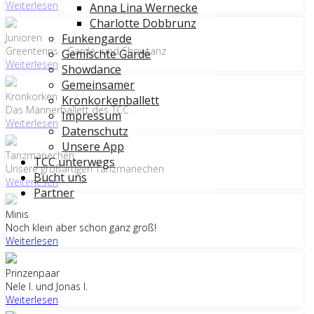
Weiterlesen
Anna Lina Wernecke
Charlotte Dobbrunz
Junioren
Funkengarde
Greentenns - Garde- und Showtanz
Gemischte Garde
Weiterlesen
Showdance
Gemeinsamer
Kronkorken
Kronkorkenballett
Das Männerballett des TCC
Impressum
Weiterlesen
Datenschutz
Unsere App
Tanzmariechen
TCC unterwegs
Unsere großartigen Tanzmariechen
Bucht uns
Weiterlesen
Partner
Minis
Noch klein aber schon ganz groß!
Weiterlesen
Prinzenpaar
Nele I. und Jonas I.
Weiterlesen