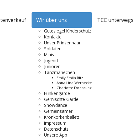
rtenverkauf
Wir über uns
TCC unterwegs
Gütesiegel Kinderschutz
Kontakte
Unser Prinzenpaar
Soldaten
Minis
Jugend
Junioren
Tanzmariechen
Emily Emila Ritz
Anna Lina Wernecke
Charlotte Dobbrunz
Funkengarde
Gemischte Garde
Showdance
Gemeinsamer
Kronkorkenballett
Impressum
Datenschutz
Unsere App