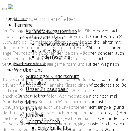
Travemünde im Tanzfieber
Home
Termine
Am Freitag, den 7.3.2014 ging es auf zu den Silbermöven nach
Veranstaltungstermine
Lübeck. Das erste Auswärtsturnier für Emily (TCC) und Hannah (KC
Veranstaltungen
Ludwigsfelde). Gemeinsam haben sie vor knapp drei Jahren mit
Karnevalsveranstaltung
dem Mariechentraining begonnen. In dieser Zeit ist nicht nur eine
Ladies Night
enge Freundschaft zwischen den beiden Mädchen sondern auch
Kinderfasching
zwischen den Familien entstanden. Darum war es nicht
Kartenverkauf
verwunderlich, dass wir alle gemeinsam uns auf den Weg nach
Wir über uns
Lübeck machten.
Gütesiegel Kinderschutz
Trotz vier Stunden Fahrt wurde es auf der Rückbank kaum still. So
Kontakte
erfuhren wir, dass es in Hannahs Klasse einen Witzedienst gibt. Bei
Unser Prinzenpaar
ihr beginnt jeder Schultag mit einem Witz und den sich
Soldaten
anschließenden Lachanfällen. Wer möchte da nicht noch mal
Grundschüler sein! Bei einem Witzerepertoire von fast 4
Minis
Schuljahren wurde es auch uns Erwachsenen nicht langweilig und
Jugend
der Bauchmuskelkater kam auch prompt am nächsten Tag ;-). Am
Junioren
nächsten Morgen fuhren wir ausgeschlafen nach Travemünde in die
Tanzmariechen
Ostsee - Akademie. Dort angekommen, ging es wie üblich los mit
Emily Emila Ritz
den Vorbereitungen schminken, Kostümanziehen und Warm