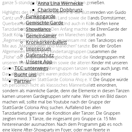
ganze 5-stündige Programm in vollen Zügen genießen.
Anna Lina Wernecke
Charlotte Dobbrunz
Highlights des Programms waren u. a. die Büttenreden von Guido
Funkengarde
Cantz und dem Tuppes vom Land sowie die Bands Domstürmer,
Gemischte Garde
Querbeat und die Bläck Fööss. Und auch in Köln dürfen keine
Showdance
Tanzdarbietungen fehlen. Den Anfang machte die EhrenGarde der
Stadt Köln 1902 e. V., bei der ein Mariechen (dort auch
Gemeinsamer
„Regimentstochter“ genannt) gemeinsam mit den Tanzkorps ein
Kronkorkenballett
Mix aus „Männerballett und Mariechen“ tanzte. Bei der Großen
Impressum
Allgemeinen KG gibt es 2 Kindertanzgruppen (zusammen die
Datenschutz
„Flöhe“ der GA genannt). Vergleichbar sind die Kindergruppen mit
Unsere App
unseren Minis und Hummeln sowie die älteren Kinder mit unseren
TCC unterwegs
Green Teens. In beiden Altersgruppen tanzen sogar auch Jungs mit.
Das absolute Highlight waren jedoch die Tanzkorps (reine
Bucht uns
Männergarde) der StattGarde Colonia Ahoj e. V. Die Gruppe würde
Partner
ich persönlich nicht als klassisches Männerballett einordnen,
sondern als männliche Garde, denn die Elemente in diesen Tänzen
kamen unseren Gardegruppen sehr nahe. Wer sich ein Bild davon
machen will, sollte mal bei Youtube nach der Gruppe der
StattGarde Colonia Ahoj suchen. Auffallend bei allen
Tanzdarbietungen war die Kondition aller Tänzer. Die Gruppen
zeigten mind. 3 Tänze, die insgesamt pro Gruppe ca. 15 Min
hintereinander ausmachten. Nach dem Programm gab es noch
eine kleine After-Showparty im Foyer, oder man feierte in