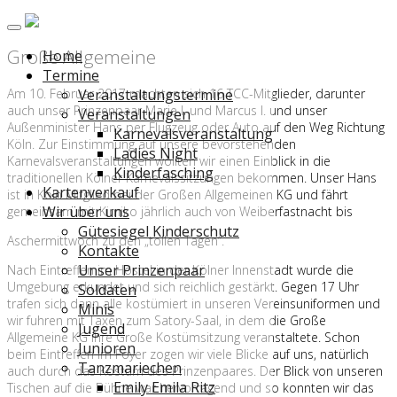
Große Allgemeine
Home
Termine
Am 10. Februar 2017 machten sich 16 TCC-Mitglieder, darunter
Veranstaltungstermine
auch unser Prinzenpaar Marie I. und Marcus I. und unser
Veranstaltungen
Außenminister Hans per Flugzeug oder Auto auf den Weg Richtung
Karnevalsveranstaltung
Köln. Zur Einstimmung auf unsere bevorstehenden
Ladies Night
Karnevalsveranstaltungen wollten wir einen Einblick in die
Kinderfasching
traditionellen Kölner Karnevalssitzungen bekommen. Unser Hans
Kartenverkauf
ist in Köln Mitglied bei der Großen Allgemeinen KG und fährt
Wir über uns
gemeinsam mit Kimiko jährlich auch von Weiberfastnacht bis
Gütesiegel Kinderschutz
Aschermittwoch zu den „tollen Tagen“.
Kontakte
Unser Prinzenpaar
Nach Eintreffen im Hostel in der Kölner Innenstadt wurde die
Umgebung erkundet und sich reichlich gestärkt. Gegen 17 Uhr
Soldaten
trafen sich dann alle kostümiert in unseren Vereinsuniformen und
Minis
wir fuhren mit Taxen zum Satory-Saal, in dem die Große
Jugend
Allgemeine KG ihre Große Kostümsitzung veranstaltete. Schon
Junioren
beim Eintreffen im Foyer zogen wir viele Blicke auf uns, natürlich
Tanzmariechen
auch durch das Kostüm des Prinzenpaares. Der Blick von unseren
Emily Emila Ritz
Tischen auf die Bühne war hervorragend und so konnten wir das