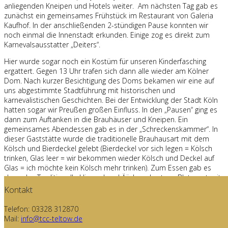
anliegenden Kneipen und Hotels weiter. Am nächsten Tag gab es
zunächst ein gemeinsames Frühstück im Restaurant von Galeria
Kaufhof. In der anschließenden 2-stündigen Pause konnten wir
noch einmal die Innenstadt erkunden. Einige zog es direkt zum
Karnevalsausstatter „Deiters“.
Hier wurde sogar noch ein Kostüm für unseren Kinderfasching
ergattert. Gegen 13 Uhr trafen sich dann alle wieder am Kölner
Dom. Nach kurzer Besichtigung des Doms bekamen wir eine auf
uns abgestimmte Stadtführung mit historischen und
karnevalistischen Geschichten. Bei der Entwicklung der Stadt Köln
hatten sogar wir Preußen großen Einfluss. In den „Pausen“ ging es
dann zum Auftanken in die Brauhäuser und Kneipen. Ein
gemeinsames Abendessen gab es in der „Schreckenskammer“. In
dieser Gaststätte wurde die traditionelle Brauhausart mit dem
Kölsch und Bierdeckel gelebt (Bierdeckel vor sich legen = Kölsch
trinken, Glas leer = wir bekommen wieder Kölsch und Deckel auf
Glas = ich möchte kein Kölsch mehr trinken). Zum Essen gab es
dann das Traditionelle Himmel und Ääd – gebratene Blutwurst mit
Kartoffelbrei (Erde) und Apfelmus (Himmel) - oder Schnitzel.
Kontakt
Danach trennte sich dann die junge Generation ab und verbrachte
den weiteren Abend in einer Kneipe am „Alten Markt“. Die Übrigen
Telefon: 03328 312870
machten dann eine Kneipentour mit Hans und trafen dort einen
Mail:
info@tcc-teltow.de
Bläserchor sowie in der letzten Kneipe einen Akkordeon-Spieler,