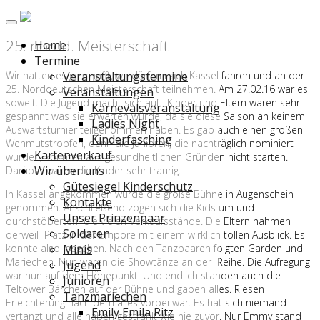
25. nordd. Meisterschaft
Home
Termine
Wir hatten es geschafft, wir dürfen nach Kassel fahren und an der
Veranstaltungstermine
25. Norddeutschen Meisterschaft teilnehmen. Am 27.02.16 war es
Veranstaltungen
soweit. Die Jugend macht sich auf. Kinder und Eltern waren sehr
Karnevalsveranstaltung
gespannt was sie erwarten würde, da sie diese Saison an keinem
Ladies Night
Auswärtsturnier teilgenommen haben. Es gab auch einen großen
Kinderfasching
Wehmutstropfen, denn die Junioren, die nachträglich nominiert
Kartenverkauf
wurden, konnten aus gesundheitlichen Gründen nicht starten.
Wir über uns
Darüber waren die Kinder sehr traurig.
Gütesiegel Kinderschutz
In Kassel angekommen wurde die große Bühne in Augenschein
Kontakte
genommen. Anschließend zogen sich die Kids um und
Unser Prinzenpaar
durchstöberten die vielen Verkaufsstände. Die Eltern nahmen
Soldaten
derweil Platz in der Empore mit einem wirklich tollen Ausblick. Es
konnte also losgehen. Nach den Tanzpaaren folgten Garden und
Minis
Mariechen. Nun waren die Showtänze an der Reihe. Die Aufregung
Jugend
war nun auf dem Höhepunkt. Und endlich standen auch die
Junioren
Teltower Bärchen auf der Bühne und gaben alles. Riesen
Tanzmariechen
Erleichterung nach dem alles vorbei war. Es hat sich niemand
Emily Emila Ritz
vertanzt und alle haben gestrahlt wie nie zuvor. Nur Emmy stand