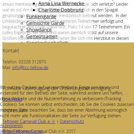
Anna Lina Wernecke
etwas merkwürdig da. Was war los? Hatte sie sich verletzt? Leider
Charlotte Dobbrunz
war es so. Am Ende des Tanzes war sie falsch in den Spagat
gesprungen und musste nun medizinisch betreut werden. In der
Funkengarde
Umkleide wurden derweil alle weiteren Teilnehmer verfolgt und
Gemischte Garde
begutachtet. Am Ende stand fest: Platz 14 von 17 Teilnehmern. Ein
Showdance
tolles Ergebnis. Wir sind und waren ziemlich stolz auf unsere
Gemeinsamer
Großen Kleinen und auf die Trainer die sich mit Herzblut in diesen
Kronkorkenballett
Tanz gehangen haben.
Impressum
Kontakt
Datenschutz
Telefon: 03328 312870
Unsere App
Mail:
info@tcc-teltow.de
TCC unterwegs
Bucht uns
Partner
Wir nutzen Cookies auf unserer Website. Einige von ihnen sind
Formular Übertragung der Erziehungsberechtigung
essenziell für den Betrieb der Seite, während andere uns helfen,
diese Website und die Nutzererfahrung zu verbessern (Tracking
Download
Cookies). Sie können selbst entscheiden, ob Sie die Cookies zulassen
Impressum
möchten. Bitte beachten Sie, dass bei einer Ablehnung womöglich
nicht mehr alle Funktionalitäten der Seite zur Verfügung stehen.
Teltower Carneval Club e. V.
|
Datenschutz
Akzeptieren
Weitere Informationen
© by Teltower Carneval Club e.V. 2017