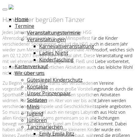
Handballer begrüßen Tänzer
Home
Termine
Jedes Jahr im Dezember veranstaltet die HSG
Veranstaltungstermine
Ahrensdorf/Schenkenhorst ein Minispielfest für die Kinder
Veranstaltungen
verschiedener Sportvereine. So lud die HSG auch in diesem Jahr
Karnevalsveranstaltung
wieder zum Minispielfest in die Sporthalle Ahrensdorf, welches sich
Ladies Night
am 02.12.2017 bereits zum 17. Mal jährt. Diese Veranstaltung wird
Kinderfasching
mit viel ehrenamtlichen Engagement, Fleiß und Liebe vorbereitet,
Kartenverkauf
so dass neben den sportlichen Aktivitäten auch das leibliche Wohl
Wir über uns
nicht zu kurz kommt.
Gütesiegel Kinderschutz
Zu Beginn werden alle Teams der verschiedenen Vereine
Kontakte
vorgestellt. Danach gibt es eine große Vorstellungsrunde durch die
Unser Prinzenpaar
Sporthalle, bevor sich die Teams den sportlichen Aktivitäten
Soldaten
widmen. Für die Kinder im Alter von vier bis acht Jahren werden
verschiedene Staffelspiele und Geschicklichkeitsspiele angeboten.
Minis
So muss zum Beispiel auch ein riesiges Labyrinth aus Holz von
Jugend
allen Kindern eines Teams gemeinsam so in alle Richtungen
Junioren
bewegt werden, dass die Kugel am Ende ins Ziel kommt. Dabei
Tanzmariechen
haben alle sehr viel Spaß. Für die kleineren Kinder wurde ein
Emily Emila Ritz
kleines Zweifelderball-Spielfeld aufgebaut, während die größeren