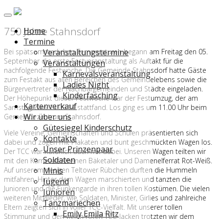
750 Jahre Stahnsdorf
Home
Termine
Bei spätsommerlichen Temperaturen begann am Freitag den 05.
Veranstaltungstermine
September die erste Festveranstaltung als Auftakt für die
Veranstaltungen
nachfolgende Festwoche. Die Gemeinde Stahnsdorf hatte Gäste
Karnevalsveranstaltung
zum Festakt aus allen Bereichen des Gemeindelebens sowie die
Ladies Night
Bürgervertreter der Nachbargemeinden und Städte eingeladen.
Kinderfasching
Der Höhepunkt dieser Festwoche war der Festumzug, der am
Kartenverkauf
Samstag, den 13.09.14 stattfand. Los ging es um 11.00 Uhr beim
Wir über uns
Gemeindezentrum Stahnsdorf.
Gütesiegel Kinderschutz
Viele Vereine, Gemeinschaften und Schulen präsentierten sich
Kontakte
dabei und zogen mit Plakaten und bunt geschmückten Wagen los.
Unser Prinzenpaar
Der TCC war natürlich auch mit dabei. Unseren Wagen teilten wir
Soldaten
mit den Karnevalsvereinen Bäketaler und Damenelferrat Rot-Weiß.
Auf unserem riesigen Teltower Rübchen durften die Hummeln
Minis
mitfahren. Hinter dem Wagen marschierten und tanzten die
Jugend
Junioren und die Funkengarde in ihren tollen Kostümen. Die vielen
Junioren
weiteren Mitglieder, wie Soldaten, Minister, Girlies und zahlreiche
Tanzmariechen
Eltern zeigten sich in voller TCC-Vielfalt. Mit unserer tollen
Emily Emila Ritz
Stimmung und den vielen roten TCC-Jacken trotzten wir dem