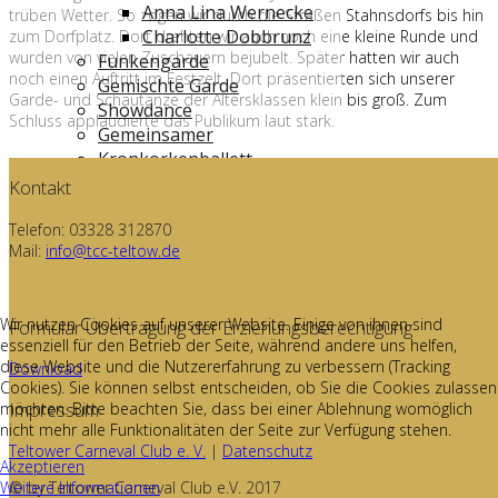
Anna Lina Wernecke
trüben Wetter. So zogen wir durch die Straßen Stahnsdorfs bis hin
Charlotte Dobbrunz
zum Dorfplatz. Dort drehten wir auch noch eine kleine Runde und
wurden von vielen Zuschauern bejubelt. Später hatten wir auch
Funkengarde
noch einen Auftritt im Festzelt. Dort präsentierten sich unserer
Gemischte Garde
Garde- und Schautänze der Altersklassen klein bis groß. Zum
Showdance
Schluss applaudierte das Publikum laut stark.
Gemeinsamer
Kronkorkenballett
Impressum
Kontakt
Datenschutz
Telefon: 03328 312870
Unsere App
Mail:
info@tcc-teltow.de
TCC unterwegs
Bucht uns
Partner
Wir nutzen Cookies auf unserer Website. Einige von ihnen sind
Formular Übertragung der Erziehungsberechtigung
essenziell für den Betrieb der Seite, während andere uns helfen,
diese Website und die Nutzererfahrung zu verbessern (Tracking
Download
Cookies). Sie können selbst entscheiden, ob Sie die Cookies zulassen
Impressum
möchten. Bitte beachten Sie, dass bei einer Ablehnung womöglich
nicht mehr alle Funktionalitäten der Seite zur Verfügung stehen.
Teltower Carneval Club e. V.
|
Datenschutz
Akzeptieren
Weitere Informationen
© by Teltower Carneval Club e.V. 2017